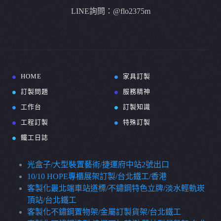
LINE詢問：@flo2375m
HOME
家具訂製
訂製問題
服務精神
工作台
訂製知識
工程訂製
特殊訂製
鐵工日誌
光盒子/大型裝置藝術/捷運府中站2號出口
10/10 HOPE專櫃展架訂製/台北鐵工/香港
客製化最北端車站道標/不鏽鋼特色立牌/淡水輕軌崁
頂站/台北鐵工
客製化不鏽鋼置物架/金屬訂製貨架/台北鐵工