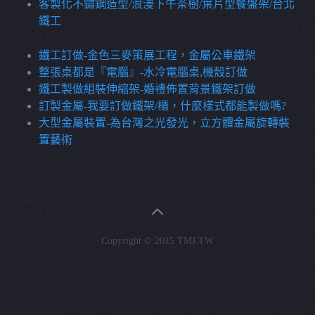
客製化不鏽鋼造型/浪漫下午茶樹/葉片型餐盤架/台北
鐵工
鐵工訂做-金色三麥策展工程，金屬公車鐵架
整張桌都是『電腦』-水冷電腦桌,機殼訂做
鐵工製做組裝伸縮架-婚禮佈置背景鐵架訂做
訂製金屬-我要訂做鐵架/櫃，什麼樣式都能製做嗎?
大型金屬裝置-為台灣之光發光，立方體金屬旋轉裝
置藝術
Copyright © 2015 TMJ.TW